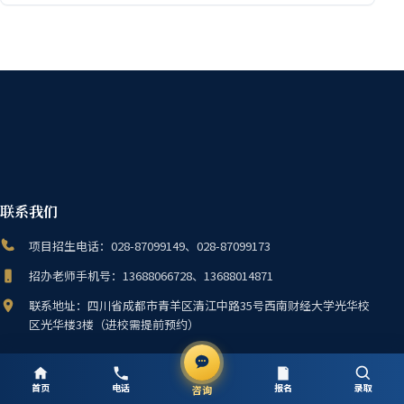
联系我们
项目招生电话：028-87099149、028-87099173
招办老师手机号：13688066728、13688014871
联系地址：四川省成都市青羊区清江中路35号西南财经大学光华校
区光华楼3楼（进校需提前预约）
© 西南财经大学国际本科
鲁ICP备2024093359号-1
首页
电话
报名
录取
咨询